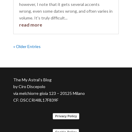
however, I note that it gets several accents
wrong, even some dates wrong, and often varies in
volume. It's truly difficult...
read more
« Older Entries
The My Astral’s Blog
by Ciro Discepolo
via melchiorre gioia 123 – 20125 Milano
CF: DSCCRI48L17F839F
Privacy Policy
Cookie Policy