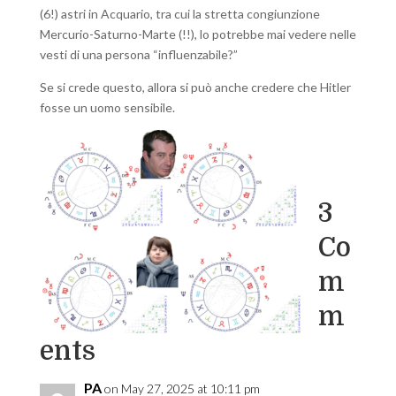
(6!) astri in Acquario, tra cui la stretta congiunzione
Mercurio-Saturno-Marte (!!), lo potrebbe mai vedere nelle
vesti di una persona “influenzabile?”
Se si crede questo, allora si può anche credere che Hitler
fosse un uomo sensibile.
3
Co
m
m
ents
PA
on May 27, 2025 at 10:11 pm