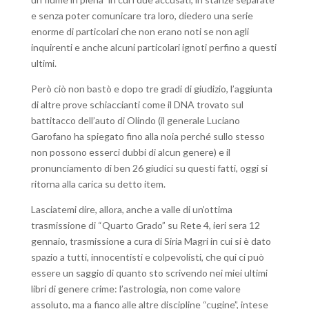
e senza poter comunicare tra loro, diedero una serie
enorme di particolari che non erano noti se non agli
inquirenti e anche alcuni particolari ignoti perfino a questi
ultimi.
Però ciò non bastò e dopo tre gradi di giudizio, l’aggiunta
di altre prove schiaccianti come il DNA trovato sul
battitacco dell’auto di Olindo (il generale Luciano
Garofano ha spiegato fino alla noia perché sullo stesso
non possono esserci dubbi di alcun genere) e il
pronunciamento di ben 26 giudici su questi fatti, oggi si
ritorna alla carica su detto item.
Lasciatemi dire, allora, anche a valle di un’ottima
trasmissione di “Quarto Grado” su Rete 4, ieri sera 12
gennaio, trasmissione a cura di Siria Magri in cui si è dato
spazio a tutti, innocentisti e colpevolisti, che qui ci può
essere un saggio di quanto sto scrivendo nei miei ultimi
libri di genere crime: l’astrologia, non come valore
assoluto, ma a fianco alle altre discipline “cugine”, intese